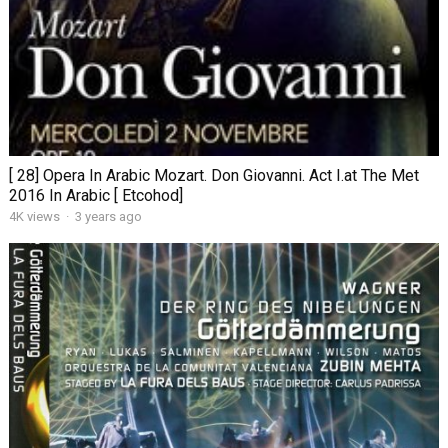
[ 28] Opera In Arabic Mozart. Don Giovanni. Act I.at The Met
2016 In Arabic [ Etcohod]
4K views
·
3 years ago