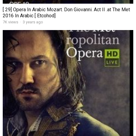
[ 29] Opera In Arabic Mozart. Don Giovanni. Act II .at The Met
2016 In Arabic [ Etcohod]
7K views
·
3 years ago