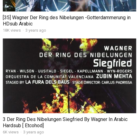
[35] Wagner Der Ring des Nibelungen -Gotterdammerung in
HDsub Arabic
18K views
·
3 years ago
3 Der Ring Des Nibelungen Siegfried By Wagner In Arabic
Hardsub [ Etcohod]
6K views
·
3 years ago