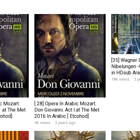
[35] Wagner 
Nibelungen 
in HDsub Ara
18K views
·
3 y
ic Mozart.
[ 28] Opera In Arabic Mozart.
I .at The Met
Don Giovanni. Act I.at The Met
cohod]
2016 In Arabic [ Etcohod]
4K views
·
3 years ago