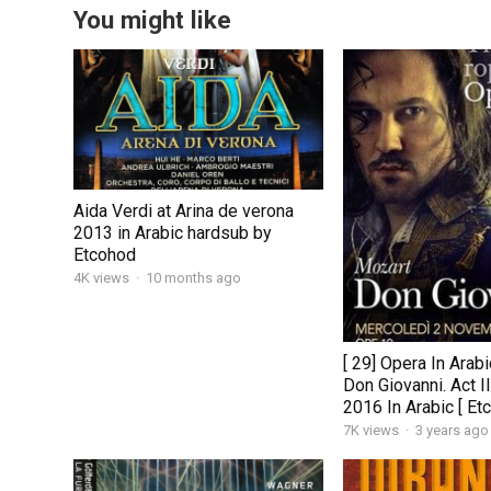
You might like
Aida Verdi at Arina de verona
2013 in Arabic hardsub by
Etcohod
4K views
·
10 months ago
[ 29] Opera In Arab
Don Giovanni. Act I
2016 In Arabic [ Et
7K views
·
3 years ago