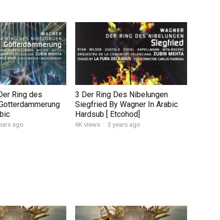
Der Ring des
3 Der Ring Des Nibelungen
-Gotterdammerung
Siegfried By Wagner In Arabic
bic
Hardsub [ Etcohod]
ears ago
6K views
·
3 years ago