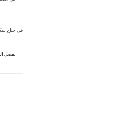
في جناح سكا
لفصل الث