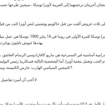
تان أخريتان ترجمتهما إلى العربية لأوبرا توسكا ، سيحين طرحها حسب
يهددها جيوش نابليون بونابرت. تصور توسكا مشاهد من الحب، والتعذيب، والقتل، والانتحار.
 الحب وتعمل مغنية أوبرا، أما الشخصية الثالثة فسكاربيا رئيس البول
السجين السياسي الهارب، حارس الكنيسة، ومساعدا سكاربيا. ولكل هذه الشخصيات الثانوية ضرورة درامية.?
لا أحب أن أسرد تفاصيل ا
 الأول في? ?كنيسة سانت أندريا?، حيث يبدأ بوتشيني الأوبرا بشكل مغا