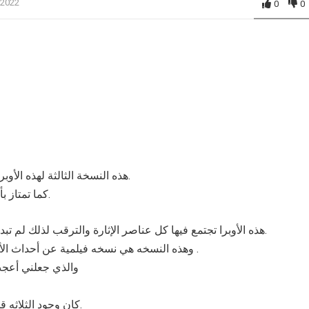
 2022
0
0
هذه النسخة الثالثة لهذه الأوبرا والتي تمتاز بأداء بلاسيدو دومينجو لدور الرسام كافاردوسي.
كما تمتاز بأنها نسخة فيلمية اتخذت من الأماكن الحقيقية مواقعاً للتصوير.
هذه الأوبرا تجتمع فيها كل عناصر الإثارة والترقب لذلك لم تبدأ هذه الأوبرا بافتتاحية ، وإنما ببداية سريعة تلهث فيها الأنفاس.
وهذه النسخه هي نسخه فيلمية عن أحداث الأوبرا تم تصويرها في الأماكن الحقيقية التي حدثت فيها القصة .
والذي جعلني أعجب ب
كان وجود الثلاثه قمة في الإختيار ، وأعد هذه النسخة أفضل نسخة على الإطلاق.