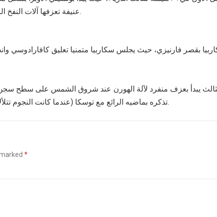
عنيفة تعزفها آلات النفخ النحاسية وتعبر عن شخصية سكاربيا المستبدة خلال كل الأوبرا.
ربيا بقصر فارنيزي، حيث يجلس سكاربيا متمنيا تعليق كافارادوسي وان
الث يبدأ بعزف منفرد لآلة الهورن عند شروق الشمس على سطح سجن قل
تذكره بماضيه الرائع مع توسكا (عندما كانت النجوم تتلألأ?). يقود جندي توسكا لمقابلة ماريو وعندما ينصرف الحارس.
e marked
*