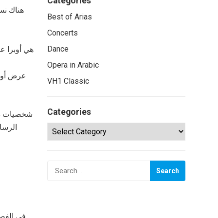
Categories
هناك نسخ
Best of Arias
Concerts
Dance
Opera in Arabic
VH1 Classic
Categories
الرسام
Categories
Search
for:
في الفصل