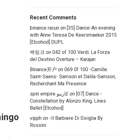
Recent Comments
binance racun
on
[35] Dance-An evening
with Anne Teresa De Keersmaeker 2015
[Etcohod] DUPL
백링크
on
042 of 100 Verdi. La Forza
del Destino Overture – Karajan
Binance开户
on
069 0f 100 -Camille
Saint-Saens- Samson et Dalila-Samson,
Recherchant Ma Presence
[07] Dance -
on
spin empire كازينو
Constellation by Alonzo King, Lines
Ballet [Etcohod]
mingo
vipph
on
-Il Barbiere Di Siviglia By
Rossini