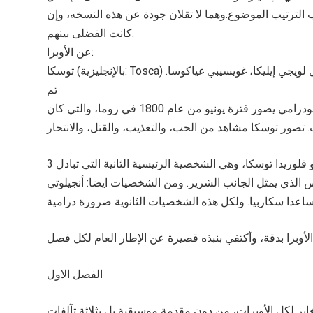
 الترتيب الموضوع.وهما لا تقلان جودة عن هذه النسخه، وإن
كانت الفضلى بينهم.
عن الأوبرا:
توسكا (بالإنجليزية: Tosca) هي أوبرا على ثلاث عروض ألفت من قبل جاكومو بوتشيني لنص أوبرا كتب من قبل لويجي إيليكا، غويسيبي غياكوسا.
تم
عرض أوبرا توسكا للمرة الأولى في روما في 14 يناير 1900. توسكا هي عمل ميلودرامي يصور فترة يونيو من عام 1800 في روما، والتي كان
3 شخصيات درامية أساسية في المسرحية هي ماريو كافارادوسي الرسام العاشق، و فلوريدا توسكا، وهي الشخصية الرئيسية الثانية التي تبادل
يس الذي يمثل الجانب الشرير. ومن الشخصيات ايضا: أنجيلوتي
لأوبرا بدقة، وأكتفي بنبذه قصيرة عن الإطار العام لكل فصل
الفصل الاول
ير لكل الأوبرات، من دون مقدمة موسيقية بل بثلاثة تآلفات