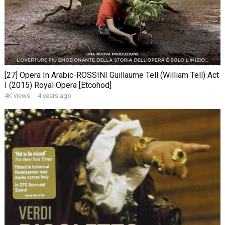
[27] Opera In Arabic-ROSSINI Guillaume Tell (William Tell) Act
I (2015) Royal Opera [Etcohod]
4K views
·
4 years ago