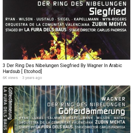
3 Der Ring Des Nibelungen Siegfried By Wagner In Arabic
Hardsub [ Etcohod]
6K views
·
3 years ago