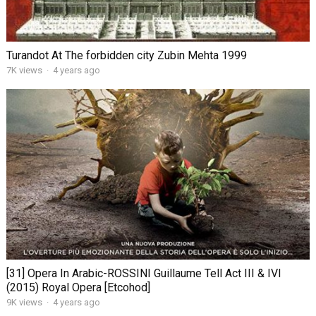
Turandot At The forbidden city Zubin Mehta 1999
7K views
·
4 years ago
[31] Opera In Arabic-ROSSINI Guillaume Tell Act III & IVI
(2015) Royal Opera [Etcohod]
9K views
·
4 years ago