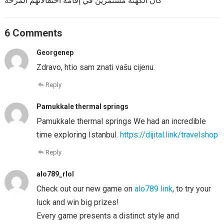
كان الكهنة مستمرين في إقامة احتفالاتهم المرحة
6 Comments
Georgenep
Zdravo, htio sam znati vašu cijenu.
Reply
Pamukkale thermal springs
Pamukkale thermal springs We had an incredible
time exploring Istanbul.
https://dijital.link/travelshop
Reply
alo789_rlol
Check out our new game on
alo789 link
, to try your
luck and win big prizes!
Every game presents a distinct style and