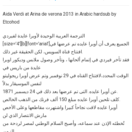
Aida Verdi at Arina de verona 2013 in Arabic hardsub by
Etcohod
الترجمة العربية الوحيدة لأوبرا عايدة لفيردي
[size=’4′][b][font=’arial’]الجميع يعرف أن أوبرا عايده تم عرضها في
افتتاح قناة السويس، لكن الحقيقة غير ذلك.
فقد تأخر فيردي في إتمام ألحانها ، وتأخر وصول ملابس وديكور اوبرا
عايدة من باريس في
الوقت المحدد،لافتتاح القناه في 29 نوفمبر وتم عرض أوبرا ريجوليتو
لنفس الموسيقار بدلاً
عن أوبرا عايده. التى تم عرضها بعد ذلك في 24 ديسمبر 1871.
كلف تلحين أوبرا عايده مبلغ 150 ألف فرنك من الذهب الخالص.
أوبرا عايده لاقت نجاحاً كبيرا واشتهرت مقاطعها وعلى الأخص
مارش الانتصار الذي لن
تُخطئه الإذن عند سماعه، وأصبح السلام الوطني لمصر لردحة من
الزمن..