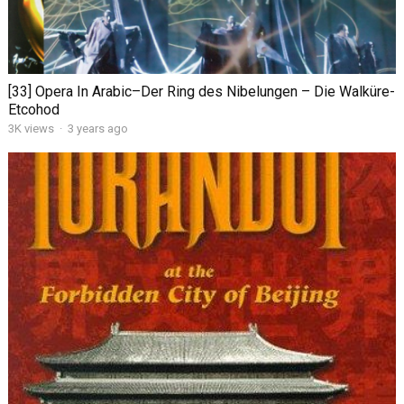
[33] Opera In Arabic–Der Ring des Nibelungen – Die Walküre-
Etcohod
3K views
·
3 years ago