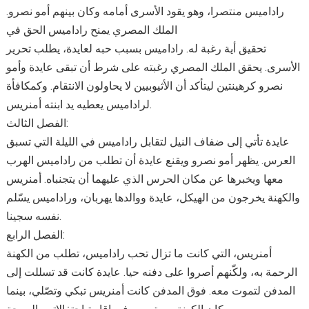
راداميس منتصرا، وهو يقود الأسرى أمامه وكان بينهم أمو نصرو.
الملك المصري يمنح راداميس الحق في
تحقيق أية رغبة له. راداميس بسبب حبه لعايدة، يطلب تحرير
الأسرى. يحقق الملك المصري رغبته على شرط أن تبقى عايدة وأمو
نصرو كرهينتين ليتأكد أن الأثيوبيين لا يحاولون الانتقام. وكمكافأة
لراداميس يعطيه يد ابنته أمنريس.
الفصل الثالث:
عايدة تأتي إلى ضفاف النيل لتقابل راداميس في الليلة التي تسبق
العرس. يظهر أمو نصرو ويقنع عايدة أن تطلب من راداميس الهرب
معها ويخبرها عن مكان الحرس الذي عليهما أن يتجنباه. أمنريس
والكهنة يخرجون من الهيكل، عايدة ووالدها يهربان، وراداميس يسّلم
نفسه سجينا.
الفصل الرابع:
أمنريس، التي كانت ما تزال تحب راداميس، تطلب من الكهنة
الرحمة به، ولكّنهم أصروا على دفنه حيا. عايدة كانت قد تسللت إلى
المدفن لتموت معه. فوق المدفن كانت أمنريس تبكي وتصّلي، بينما