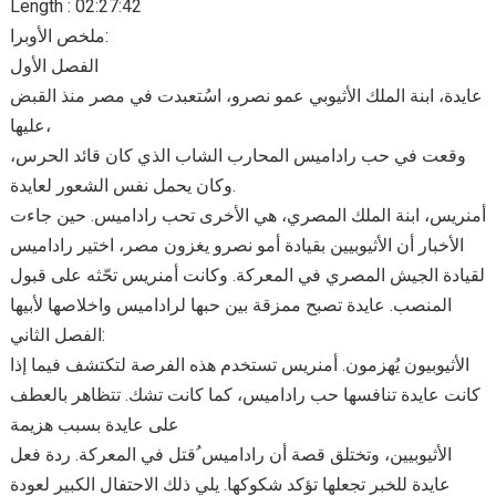
Length : 02:27:42
ملخص الأوبرا:
الفصل الأول
عايدة، ابنة الملك الأثيوبي عمو نصرو، اسُتعبدت في مصر منذ القبض
عليها،
وقعت في حب راداميس المحارب الشاب الذي كان قائد الحرس،
وكان يحمل نفس الشعور لعايدة.
أمنريس، ابنة الملك المصري، هي الأخرى تحب راداميس. حين جاءت
الأخبار أن الأثيوبيين بقيادة أمو نصرو يغزون مصر، اختير راداميس
لقيادة الجيش المصري في المعركة. وكانت أمنريس تحّثه على قبول
المنصب. عايدة تصبح ممزقة بين حبها لراداميس واخلاصها لأبيها
الفصل الثاني:
الأثيوبيون يُهزمون. أمنريس تستخدم هذه الفرصة لتكتشف فيما إذا
كانت عايدة تنافسها حب راداميس، كما كانت تشك. تتظاهر بالعطف
على عايدة بسبب هزيمة
الأثيوبيين، وتختلق قصة أن راداميس ُقتل في المعركة. ردة فعل
عايدة للخبر تجعلها تؤكد شكوكها. يلي ذلك الاحتفال الكبير لعودة