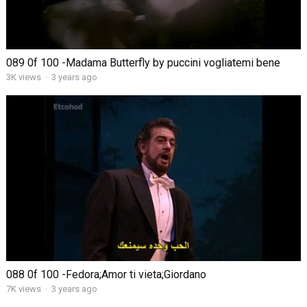
089 0f 100 -Madama Butterfly by puccini vogliatemi bene
3K views
·
3 years ago
088 0f 100 -Fedora;Amor ti vieta;Giordano
7K views
·
3 years ago