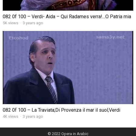
082 0f 100 – Verdi- Aida – Qui Radames verra!…O Patria mia
5K views
·
3 years ago
082 0f 100 – La Traviata;Di Provenza il mar il suol;Verdi
4K views
·
3 years ago
© 2022
Opera in Arabic