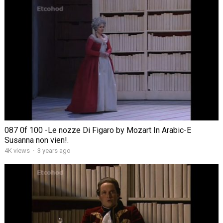
087 0f 100 -Le nozze Di Figaro by Mozart In Arabic-E
Susanna non vien!.
4K views
·
3 years ago