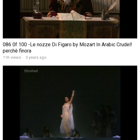
086 0f 100 -Le nozze Di Figaro by Mozart In Arabic Crudel!
perchè finora
11K views
·
3 years ago