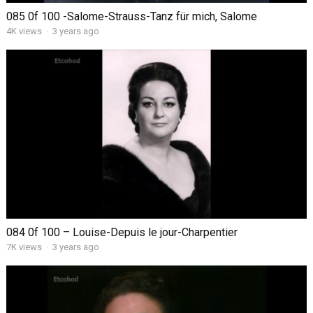
085 0f 100 -Salome-Strauss-Tanz für mich, Salome
4K views
·
3 years ago
084 0f 100 – Louise-Depuis le jour-Charpentier
7K views
·
3 years ago