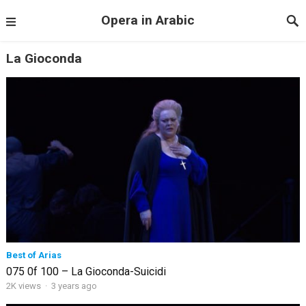
Opera in Arabic
La Gioconda
Best of Arias
075 0f 100 – La Gioconda-Suicidi
2K views
·
3 years ago