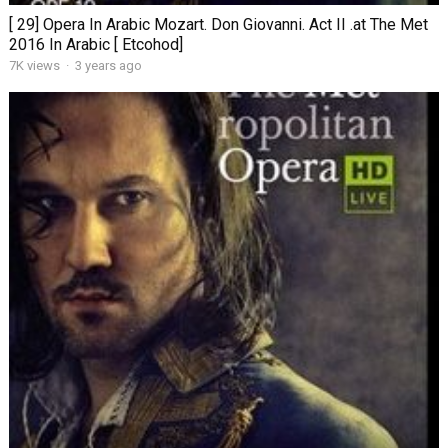
[ 29] Opera In Arabic Mozart. Don Giovanni. Act II .at The Met
2016 In Arabic [ Etcohod]
7K views
·
3 years ago