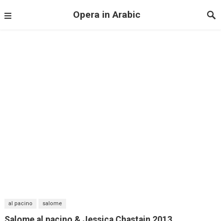
Opera in Arabic
al pacino
salome
Salome al pacino & Jessica Chastain 2013