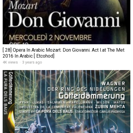
[ 28] Opera In Arabic Mozart. Don Giovanni. Act I.at The Met
2016 In Arabic [ Etcohod]
4K views
·
3 years ago