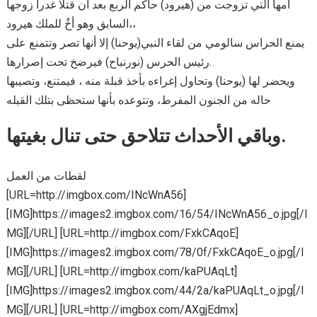
أمها التي تزوجت من (هيرود) حاكم الربع بعد أن قتلا غدراً زوجها
السابق وهو أخٌ للملك هيرود،،
يمنع الحراس سالومي من لقاء النبي(يوحنا) إلا أنها تصر وتتمنع على
رئيس الحرس (نورنباح) فيرضخ تحت إصرارها.
ويحضر لها (يوحنا) وتحاول إغراءه بأخذ قبلة منه ، فيمتنع، وتصيبها
حاله من الجنون المفرط، وتتوعده بأنها ستحظى بتلك القبله
وباقي الأحداث تتلاحق حتى تنال بغيتها.
لقطات من العمل
[URL=http://imgbox.com/INcWnA56]
[IMG]https://images2.imgbox.com/16/54/INcWnA56_o.jpg[/I
MG][/URL] [URL=http://imgbox.com/FxkCAqoE]
[IMG]https://images2.imgbox.com/78/0f/FxkCAqoE_o.jpg[/I
MG][/URL] [URL=http://imgbox.com/kaPUAqLt]
[IMG]https://images2.imgbox.com/44/2a/kaPUAqLt_o.jpg[/I
MG][/URL] [URL=http://imgbox.com/AXgjEdmx]