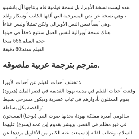
هذه ليست نسخة الأوبرا، بل نسخة فيلمية قام بإنتاجها آل باتشينو.
وهي نسخة عن نص المسرحية التي ألفها الكاتب أوسكار وايلد ،
وهي أيضاً نفس النص الأوبرالي ولكن تمثيلاً وليس غناءاً.
هناك نسخة أوبرالية لنفس العمل ستتبع لاحقاً في حينها.
حجم الفيلم:555 ميجا
الفيلم مدته:80 دقيقة
مترجم بترجمة عربية ملصوقه.
لا تختلف أحداث الفيلم عن أحداث الأوبرا
وقعت أحداث الفيلم في مدينة يهودا القديمة في قصر الملك (هيرود)
يقوم الممثلون بأدوارهم في ثياب عصرية وديكور مسرحي بسيط
والقصة بكل بساطة:
سالومي أميرة مملكة يهودا، يجذبها صوت النبي (يوحنا) المسجون
في قبو مظلم في القصر، ويبشر بقدوم إبن عمه (يسوع) عليهما
السلام، وتطلب لقائه إذ سمعت عنه الكثير من الأقاويل يرددها عن