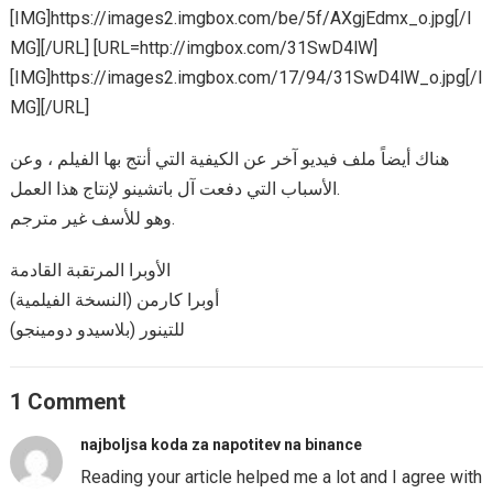
[IMG]https://images2.imgbox.com/be/5f/AXgjEdmx_o.jpg[/I
MG][/URL] [URL=http://imgbox.com/31SwD4lW]
[IMG]https://images2.imgbox.com/17/94/31SwD4lW_o.jpg[/I
MG][/URL]
هناك أيضاً ملف فيديو آخر عن الكيفية التي أنتج بها الفيلم ، وعن
الأسباب التي دفعت آل باتشينو لإنتاج هذا العمل.
وهو للأسف غير مترجم.
الأوبرا المرتقبة القادمة
أوبرا كارمن (النسخة الفيلمية)
للتينور (بلاسيدو دومينجو)
1 Comment
najboljsa koda za napotitev na binance
Reading your article helped me a lot and I agree with