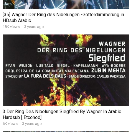
[35] Wagner Der Ring des Nibelungen -Gotterdammerung in
HDsub Arabic
18K views
·
3 years ago
3 Der Ring Des Nibelungen Siegfried By Wagner In Arabic
Hardsub [ Etcohod]
6K views
·
3 years ago