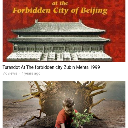
Turandot At The forbidden city Zubin Mehta 1999
7K views
·
4 years ago