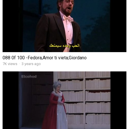
088 0f 100 -Fedora;Amor ti vieta;Giordano
7K views
·
3 years ago