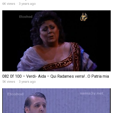
6K views
·
3 years ago
082 0f 100 – Verdi- Aida – Qui Radames verra!…O Patria mia
5K views
·
3 years ago