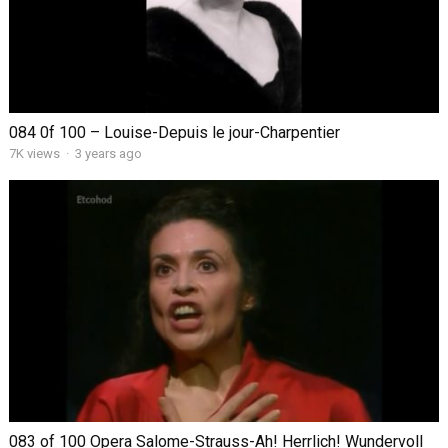
084 0f 100 – Louise-Depuis le jour-Charpentier
7K views
·
3 years ago
083 of 100 Opera Salome-Strauss-Ah! Herrlich! Wundervoll