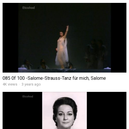
085 0f 100 -Salome-Strauss-Tanz für mich, Salome
4K views
·
3 years ago