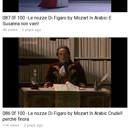
087 0f 100 -Le nozze Di Figaro by Mozart In Arabic-E
Susanna non vien!.
4K views
·
3 years ago
086 0f 100 -Le nozze Di Figaro by Mozart In Arabic Crudel!
perchè finora
11K views
·
3 years ago