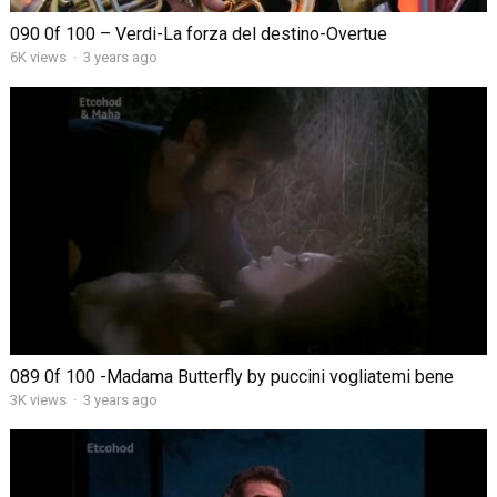
090 0f 100 – Verdi-La forza del destino-Overtue
6K views
·
3 years ago
089 0f 100 -Madama Butterfly by puccini vogliatemi bene
3K views
·
3 years ago