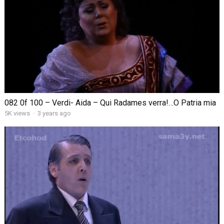
082 0f 100 – Verdi- Aida – Qui Radames verra!…O Patria mia
5K views
·
3 years ago