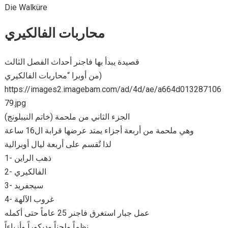
Die Walküre
محاربات الفالكيري
قصيدة يبدأ بها فاجنر أحداث الفصل الثالث
من أوبرا “محاربات الفالكيري)
https://images2.imagebam.com/ad/4d/ae/a664d013287106
79.jpg
الجزء الثاني من ملحمة (خاتم النيبلونج)
وهي ملحمة من أربعة أجزاء يمتد عرضها قرابة ال16 ساعة
لذا تٌقسم على أربعة ليال أوبرالية
1- ذهب الراين
2- الفالكيري
3- سيجفريد
4- غروب الآلهة
عمل جبار استغرق فاجنر 25 عاماً حتى أكمله
نظماً ولحناً وديكوراً وأزياءاً