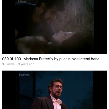
089 0f 100 -Madama Butterfly by puccini vogliatemi bene
3K views
·
3 years ago