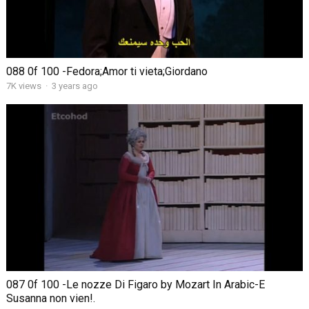
088 0f 100 -Fedora;Amor ti vieta;Giordano
7K views
·
3 years ago
087 0f 100 -Le nozze Di Figaro by Mozart In Arabic-E
Susanna non vien!.