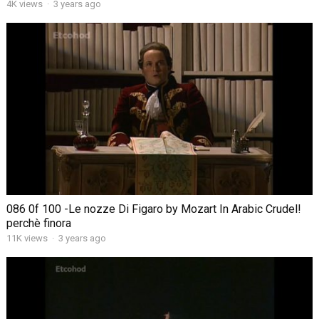
4K views
·
3 years ago
086 0f 100 -Le nozze Di Figaro by Mozart In Arabic Crudel!
perchè finora
11K views
·
3 years ago