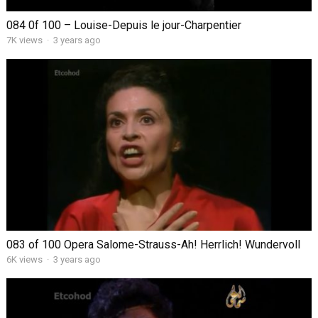
084 0f 100 – Louise-Depuis le jour-Charpentier
7K views
·
3 years ago
083 of 100 Opera Salome-Strauss-Ah! Herrlich! Wundervoll
6K views
·
3 years ago