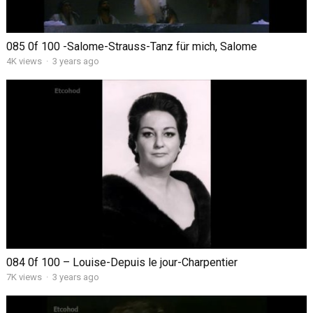
085 0f 100 -Salome-Strauss-Tanz für mich, Salome
4K views
·
3 years ago
084 0f 100 – Louise-Depuis le jour-Charpentier
7K views
·
3 years ago