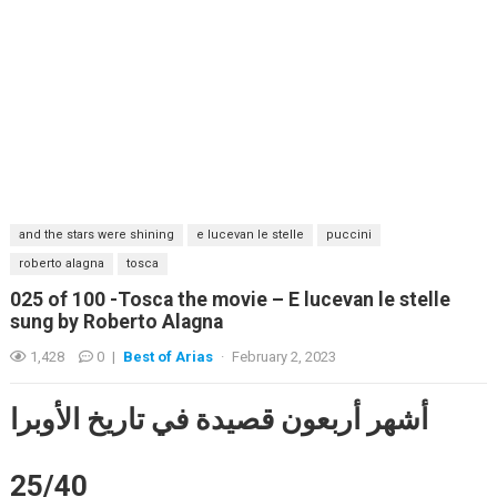
and the stars were shining
e lucevan le stelle
puccini
roberto alagna
tosca
025 of 100 -Tosca the movie – E lucevan le stelle
sung by Roberto Alagna
1,428
0
|
Best of Arias
·
February 2, 2023
أشهر أربعون قصيدة في تاريخ الأوبرا
25/40