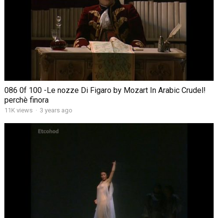
086 0f 100 -Le nozze Di Figaro by Mozart In Arabic Crudel!
perchè finora
11K views
·
3 years ago