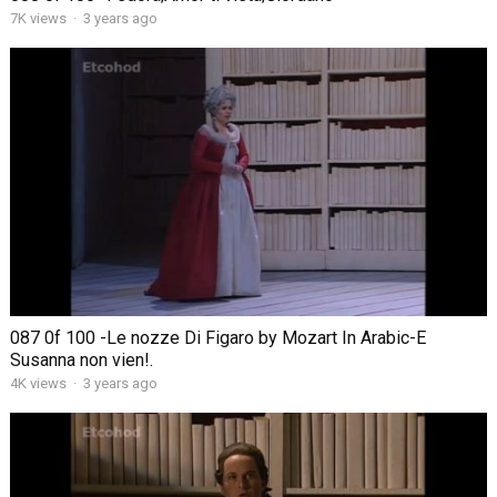
7K views
·
3 years ago
087 0f 100 -Le nozze Di Figaro by Mozart In Arabic-E
Susanna non vien!.
4K views
·
3 years ago