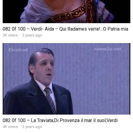
082 0f 100 – Verdi- Aida – Qui Radames verra!…O Patria mia
5K views
·
3 years ago
082 0f 100 – La Traviata;Di Provenza il mar il suol;Verdi
4K views
·
3 years ago