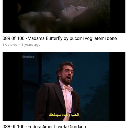
089 0f 100 -Madama Butterfly by puccini vogliatemi bene
3K views
·
3 years ago
088 0f 100 -Fedora;Amor ti vieta;Giordano