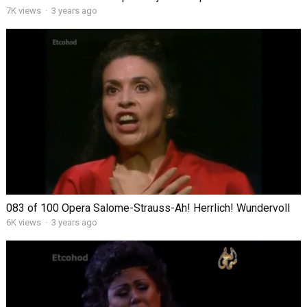
7K views
·
3 years ago
083 of 100 Opera Salome-Strauss-Ah! Herrlich! Wundervoll
6K views
·
3 years ago