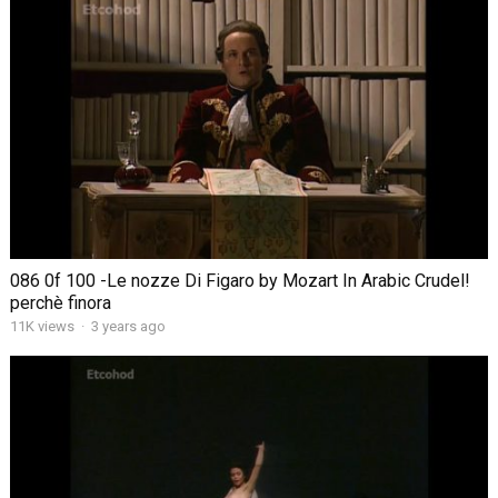
086 0f 100 -Le nozze Di Figaro by Mozart In Arabic Crudel!
perchè finora
11K views
·
3 years ago