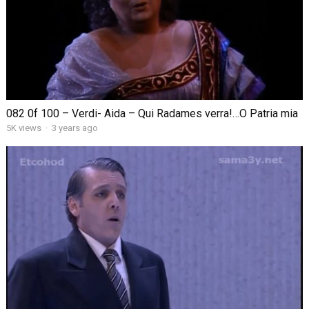
082 0f 100 – Verdi- Aida – Qui Radames verra!…O Patria mia
5K views
·
3 years ago