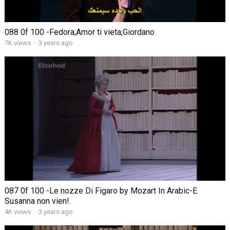
088 0f 100 -Fedora;Amor ti vieta;Giordano
7K views
·
3 years ago
087 0f 100 -Le nozze Di Figaro by Mozart In Arabic-E
Susanna non vien!.
4K views
·
3 years ago