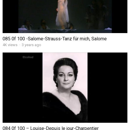
085 0f 100 -Salome-Strauss-Tanz für mich, Salome
4K views
·
3 years ago
084 0f 100 – Louise-Depuis le jour-Charpentier