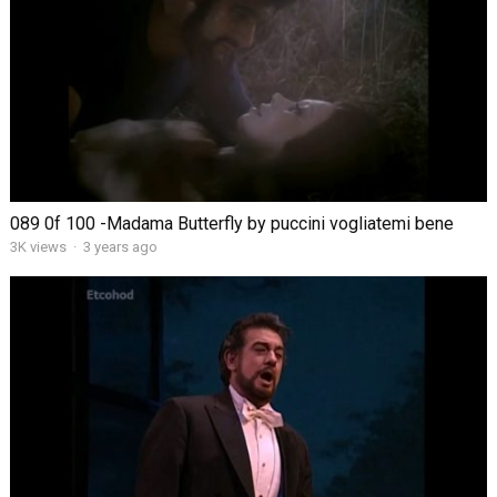
089 0f 100 -Madama Butterfly by puccini vogliatemi bene
3K views
·
3 years ago