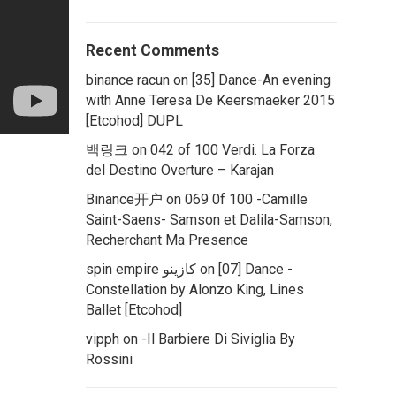
Recent Comments
binance racun
on
[35] Dance-An evening
with Anne Teresa De Keersmaeker 2015
[Etcohod] DUPL
백링크
on
042 of 100 Verdi. La Forza
del Destino Overture – Karajan
Binance开户
on
069 0f 100 -Camille
Saint-Saens- Samson et Dalila-Samson,
Recherchant Ma Presence
spin empire كازينو
on
[07] Dance -
Constellation by Alonzo King, Lines
Ballet [Etcohod]
vipph
on
-Il Barbiere Di Siviglia By
Rossini