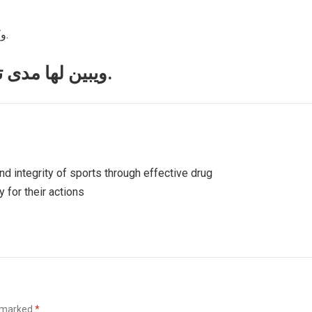
وكيف أنه احتفظ بها طوال مدة سجنه، حتى أصبحت لعنة عليه.
ويبين لها مدى تعلقه بها عبر هذه القصيده المشهوره.
d integrity of sports through effective drug
 for their actions
e marked
*