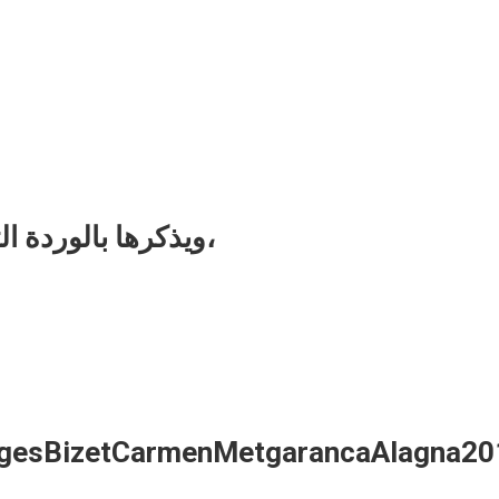
ويذكرها بالوردة التي ألقتها عليه عند المعرفة الأولى بها،
eorgesBizetCarmenMetgarancaAlagna20