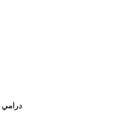
درامي س