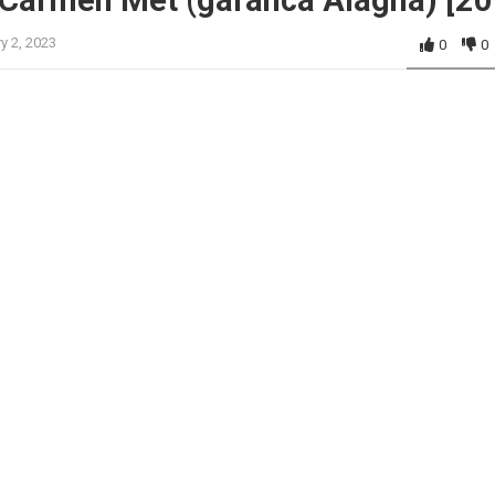
 Carmen Met (garanca Alagna) [20
y 2, 2023
0
0