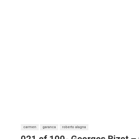
carmen
garanca
roberto alagna