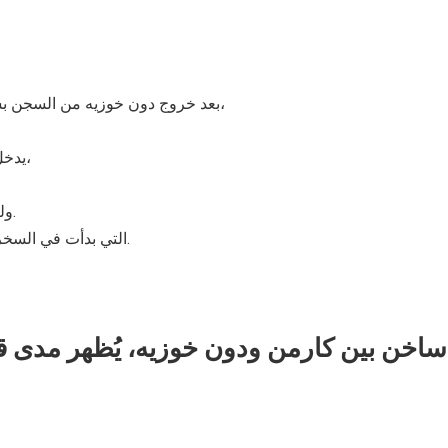
بعد خروج دون خوزيه من السجن بسبب تراخيه عن حراسة كارمن ، التي هربت أثناء حراسته له،
يدخل دون خوزيه على كارمن في الحانه، ويتبادلا كلمات الإشتياق،
ولكن بوق معسكر الجند يشتت انتباهه عن متابعة رقص كارمن.
التي بدأت في السخرية منه ، ومن اهتمامه ببوق المعسكر أكثر من متابعة رقصها.
اخن بين كارمن ودون خوزيه، يُظهر مدى ق