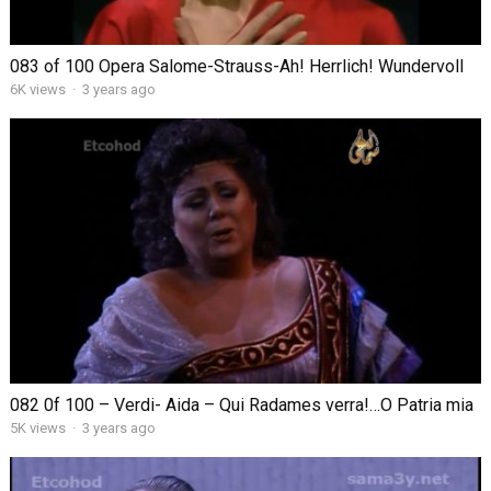
083 of 100 Opera Salome-Strauss-Ah! Herrlich! Wundervoll
6K views
·
3 years ago
082 0f 100 – Verdi- Aida – Qui Radames verra!…O Patria mia
5K views
·
3 years ago