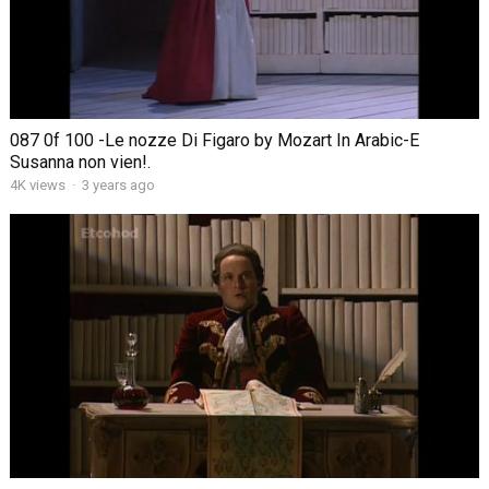
087 0f 100 -Le nozze Di Figaro by Mozart In Arabic-E
Susanna non vien!.
4K views
·
3 years ago