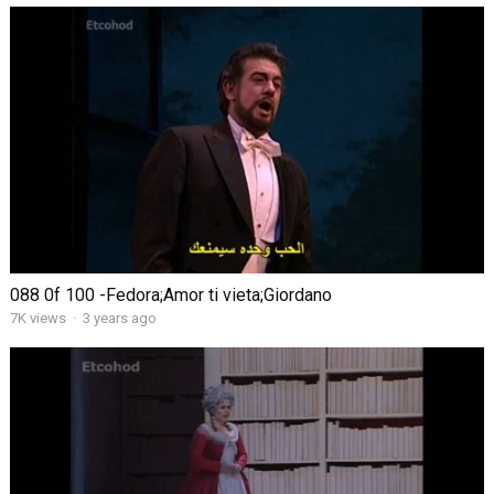
088 0f 100 -Fedora;Amor ti vieta;Giordano
7K views
·
3 years ago