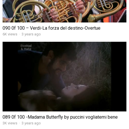
090 0f 100 – Verdi-La forza del destino-Overtue
6K views
·
3 years ago
089 0f 100 -Madama Butterfly by puccini vogliatemi bene
3K views
·
3 years ago