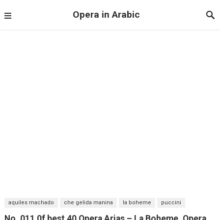
Opera in Arabic
aquiles machado
che gelida manina
la boheme
puccini
No. 011 0f best 40 Opera Arias – La Boheme, Opera