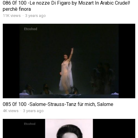
086 0f 100 -Le nozze Di Figaro by Mozart In Arabic Crudel!
perchè finora
11K views
·
3 years ago
085 0f 100 -Salome-Strauss-Tanz für mich, Salome
4K views
·
3 years ago