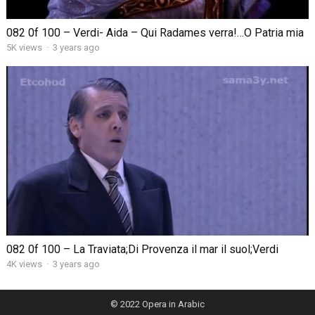
082 0f 100 – Verdi- Aida – Qui Radames verra!…O Patria mia
5K views
·
3 years ago
082 0f 100 – La Traviata;Di Provenza il mar il suol;Verdi
4K views
·
3 years ago
© 2022
Opera in Arabic