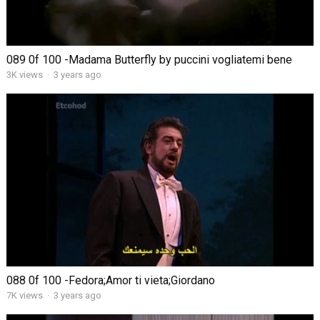
089 0f 100 -Madama Butterfly by puccini vogliatemi bene
3K views
·
3 years ago
088 0f 100 -Fedora;Amor ti vieta;Giordano
7K views
·
3 years ago