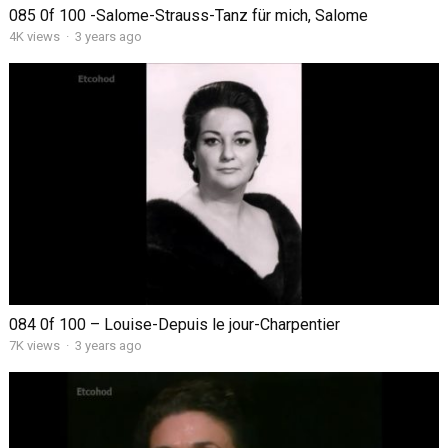
085 0f 100 -Salome-Strauss-Tanz für mich, Salome
4K views
·
3 years ago
084 0f 100 – Louise-Depuis le jour-Charpentier
7K views
·
3 years ago