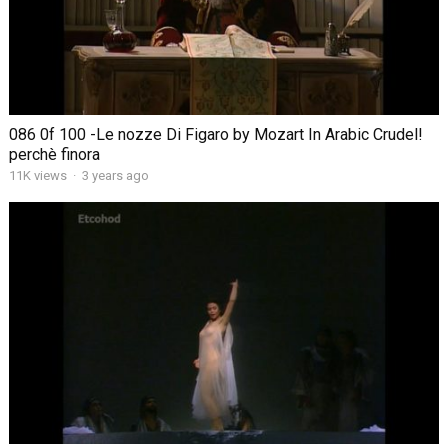
086 0f 100 -Le nozze Di Figaro by Mozart In Arabic Crudel!
perchè finora
11K views
·
3 years ago