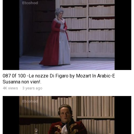
087 0f 100 -Le nozze Di Figaro by Mozart In Arabic-E
Susanna non vien!.
4K views
·
3 years ago