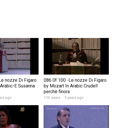
Le nozze Di Figaro
086 0f 100 -Le nozze Di Figaro
 Arabic-E Susanna
by Mozart In Arabic Crudel!
perchè finora
ars ago
11K views
·
3 years ago