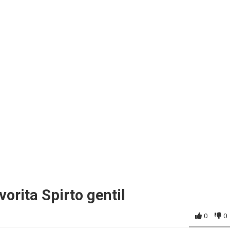
vorita Spirto gentil
0
0