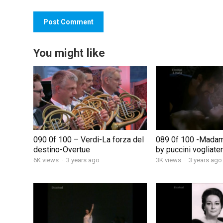
You might like
090 0f 100 – Verdi-La forza del
089 0f 100 -Madama
destino-Overtue
by puccini vogliat
6K views
·
3 years ago
3K views
·
3 years ago