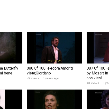
 Butterfly
088 0f 100 -Fedora;Amor ti
087 0f 100 -
emi bene
vieta;Giordano
by Mozart In
non vien!.
7K views
·
3 years ago
4K views
·
3 ye