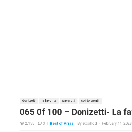
donizetti
la favorita
pavarotti
spirto gentil
065 0f 100 – Donizetti- La fa
2,155
0
|
Best of Arias
By
etcohod
·
February 11, 2023