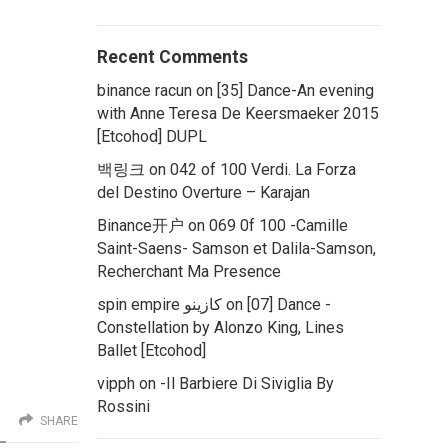
Recent Comments
binance racun
on
[35] Dance-An evening
with Anne Teresa De Keersmaeker 2015
[Etcohod] DUPL
백링크
on
042 of 100 Verdi. La Forza
del Destino Overture – Karajan
Binance开户
on
069 0f 100 -Camille
Saint-Saens- Samson et Dalila-Samson,
Recherchant Ma Presence
spin empire كازينو
on
[07] Dance -
Constellation by Alonzo King, Lines
Ballet [Etcohod]
vipph
on
-Il Barbiere Di Siviglia By
Rossini
SHARE