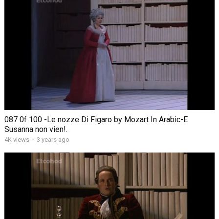
087 0f 100 -Le nozze Di Figaro by Mozart In Arabic-E
Susanna non vien!.
4K views
·
3 years ago