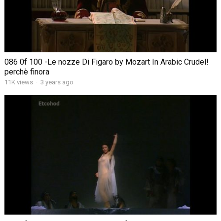
086 0f 100 -Le nozze Di Figaro by Mozart In Arabic Crudel!
perchè finora
11K views
·
3 years ago