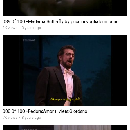
089 0f 100 -Madama Butterfly by puccini vogliatemi bene
3K views
·
3 years ago
088 0f 100 -Fedora;Amor ti vieta;Giordano
7K views
·
3 years ago