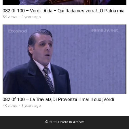
082 0f 100 – Verdi- Aida – Qui Radames verra!…O Patria mia
5K views
·
3 years ago
082 0f 100 – La Traviata;Di Provenza il mar il suol;Verdi
4K views
·
3 years ago
© 2022
Opera in Arabic