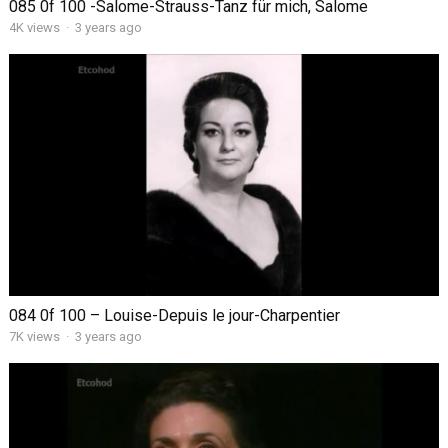
085 0f 100 -Salome-Strauss-Tanz für mich, Salome
4K views
·
3 years ago
084 0f 100 – Louise-Depuis le jour-Charpentier
7K views
·
3 years ago