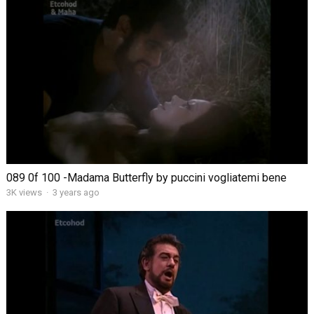
089 0f 100 -Madama Butterfly by puccini vogliatemi bene
3K views
·
3 years ago