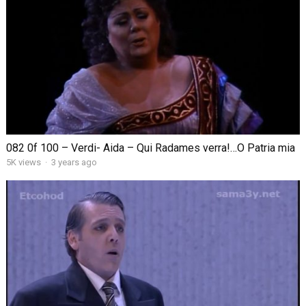
082 0f 100 – Verdi- Aida – Qui Radames verra!…O Patria mia
5K views
·
3 years ago