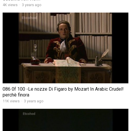
4K views
·
3 years ago
086 0f 100 -Le nozze Di Figaro by Mozart In Arabic Crudel!
perchè finora
11K views
·
3 years ago