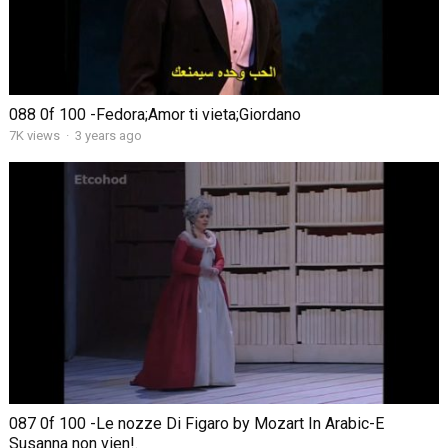
088 0f 100 -Fedora;Amor ti vieta;Giordano
7K views
·
3 years ago
087 0f 100 -Le nozze Di Figaro by Mozart In Arabic-E
Susanna non vien!.