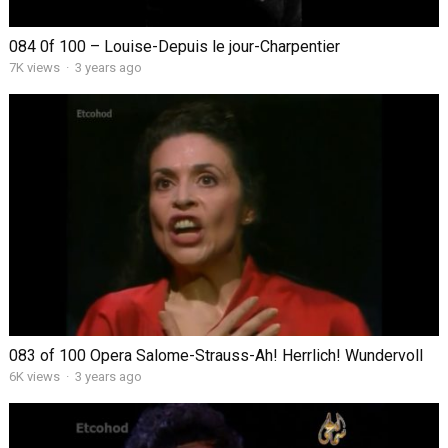
084 0f 100 – Louise-Depuis le jour-Charpentier
7K views
·
3 years ago
083 of 100 Opera Salome-Strauss-Ah! Herrlich! Wundervoll
6K views
·
3 years ago