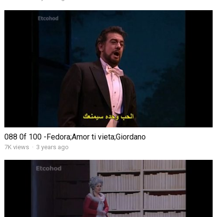
088 0f 100 -Fedora;Amor ti vieta;Giordano
7K views
·
3 years ago