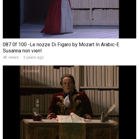
087 0f 100 -Le nozze Di Figaro by Mozart In Arabic-E
Susanna non vien!.
4K views
·
3 years ago