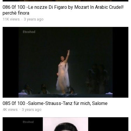
086 0f 100 -Le nozze Di Figaro by Mozart In Arabic Crudel!
perchè finora
11K views
·
3 years ago
085 0f 100 -Salome-Strauss-Tanz für mich, Salome
4K views
·
3 years ago