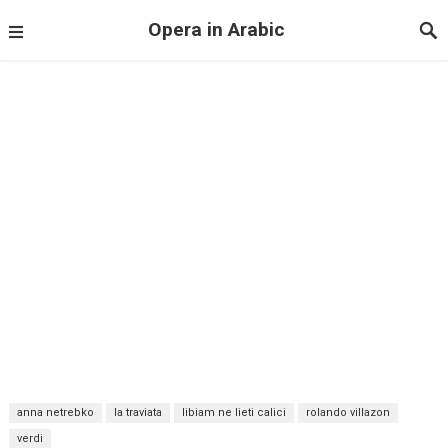
Opera in Arabic
anna netrebko
la traviata
libiam ne lieti calici
rolando villazon
verdi