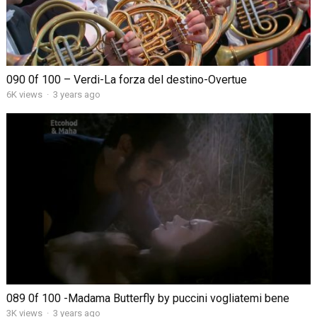
090 0f 100 – Verdi-La forza del destino-Overtue
6K views
·
3 years ago
089 0f 100 -Madama Butterfly by puccini vogliatemi bene
3K views
·
3 years ago