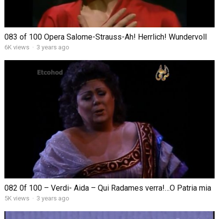
083 of 100 Opera Salome-Strauss-Ah! Herrlich! Wundervoll
6K views
·
3 years ago
082 0f 100 – Verdi- Aida – Qui Radames verra!…O Patria mia
5K views
·
3 years ago