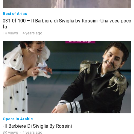
Best of Arias
031 0f 100 – Il Barbiere di Siviglia by Rossini -Una voce poco
fa
1K views
·
4 years ago
Opera in Arabic
-Il Barbiere Di Siviglia By Rossini
3K views
·
4 years ago