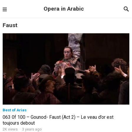
Opera in Arabic
Faust
Best of Arias
063 0f 100 – Gounod- Faust (Act 2) – Le veau d’or est
toujours debout
2K views
·
3 years ago