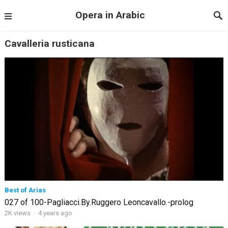
Opera in Arabic
Cavalleria rusticana
Best of Arias
027 of 100-Pagliacci.By.Ruggero Leoncavallo.-prolog
2K views
·
4 years ago